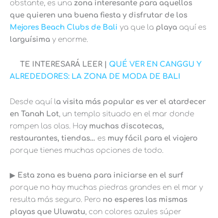
obstante, es una
zona interesante para aquellos
que quieren una buena fiesta y disfrutar de los
Mejores Beach Clubs de Bali
ya que la
playa
aquí es
larguísima
y enorme.
TE INTERESARÁ LEER |
QUÉ VER EN CANGGU Y
ALREDEDORES: LA ZONA DE MODA DE BALI
Desde aquí l
a visita más popular es ver el atardecer
en Tanah Lot
, un templo situado en el mar donde
rompen las olas. Ha
y muchas discotecas,
restaurantes, tiendas…
es
muy fácil para el viajero
porque tienes muchas opciones de todo.
▶︎
Esta zona es buena para iniciarse en el surf
porque no hay muchas piedras grandes en el mar y
resulta más seguro. Pero
no esperes las mismas
playas que Uluwatu
, con colores azules súper