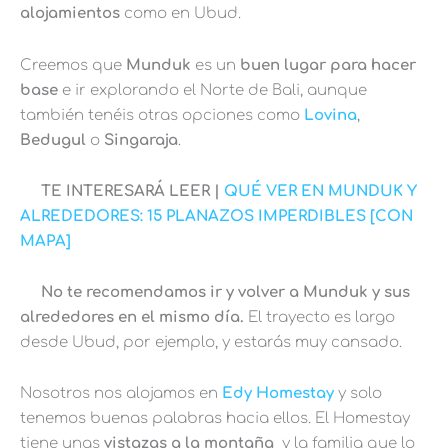
alojamientos
como en Ubud.
Creemos que
Munduk
es un
buen lugar para hacer
base
e ir explorando el Norte de Bali, aunque
también tenéis otras opciones como
Lovina
,
Bedugul
o
Singaraja
.
TE INTERESARÁ LEER |
QUÉ VER EN MUNDUK Y
ALREDEDORES: 15 PLANAZOS IMPERDIBLES [CON
MAPA]
No te recomendamos ir y volver a Munduk y sus
alrededores en el mismo día.
El trayecto es largo
desde Ubud, por ejemplo, y estarás muy cansado.
Nosotros nos alojamos en
Edy Homestay
y solo
tenemos buenas palabras hacia ellos. El Homestay
tiene unas
vistazas a la montaña
y la familia que lo