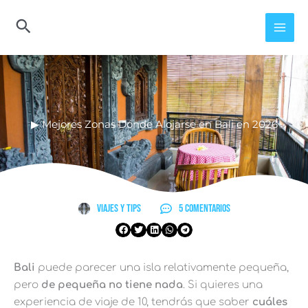
Ir
al
contenido
▶︎ Mejores Zonas Dónde Alojarse en Bali en 2026
Viajes y Tips
5 comentarios
Bali
puede parecer una isla relativamente pequeña,
pero
de pequeña no tiene nada
. Si quieres una
experiencia de viaje de 10, tendrás que saber
cuáles