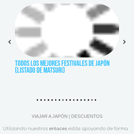
P
N
r
e
e
x
TODOS LOS MEJORES FESTIVALES DE JAPÓN
GUÍA 
v
t
(LISTADO DE MATSURI)
«CAGA
i
o
u
s
VIAJAR A JAPÓN | DESCUENTOS
Utilizando nuestros
enlaces
estás apoyando de forma