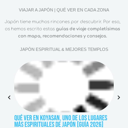
VIAJAR A JAPÓN | QUÉ VER EN CADA ZONA
Japón tiene muchos rincones por descubrir. Por eso,
os hemos escrito estas
guías de viaje completísimas
con mapa, recomendaciones y consejos.
JAPÓN ESPIRITUAL & MEJORES TEMPLOS
P
N
r
e
e
x
QUÉ VER EN KOYASAN, UNO DE LOS LUGARES
OKUNO
v
t
MÁS ESPIRITUALES DE JAPÓN [GUÍA 2026]
GRAND
i