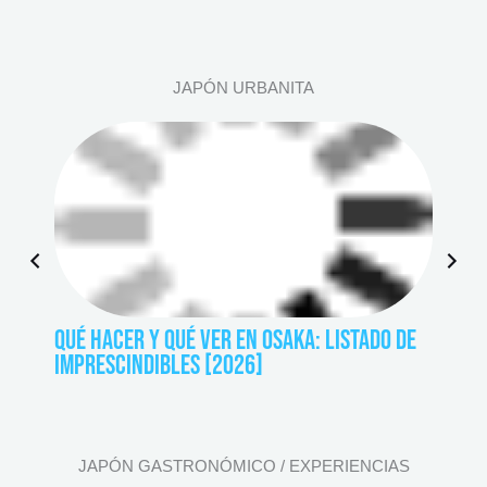
o
u
s
JAPÓN URBANITA
P
N
r
e
e
x
QUÉ HACER Y QUÉ VER EN OSAKA: LISTADO DE
ITINER
v
t
IMPRESCINDIBLES [2026]
DETAL
i
o
u
s
JAPÓN GASTRONÓMICO / EXPERIENCIAS