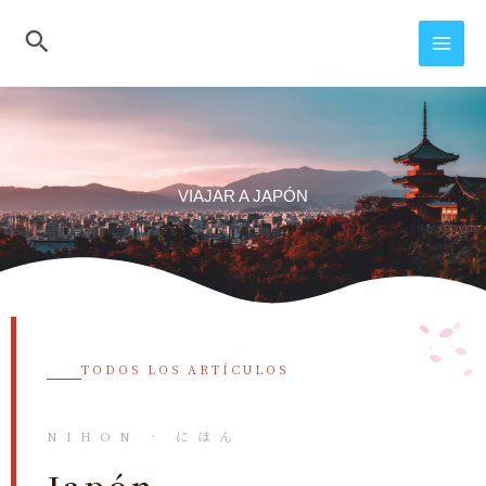
Ir
al
contenido
VIAJAR A JAPÓN
TODOS LOS ARTÍCULOS
NIHON · にほん
Japón