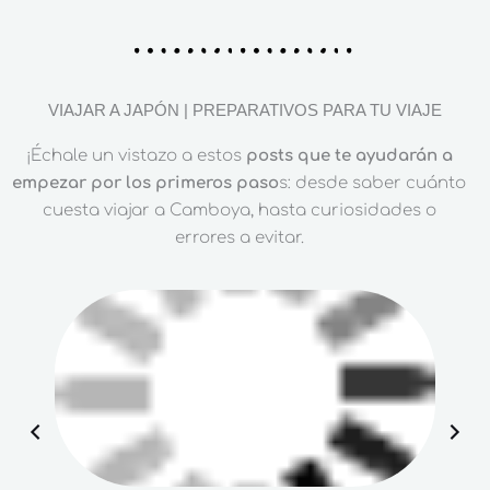
VIAJAR A JAPÓN | PREPARATIVOS PARA TU VIAJE
¡Échale un vistazo a estos
posts que te ayudarán a
empezar por los primeros paso
s: desde saber cuánto
cuesta viajar a Camboya, hasta curiosidades o
errores a evitar.
P
N
r
e
e
x