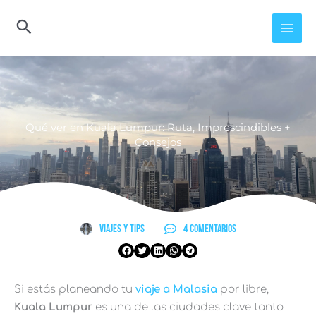
Ir
al
contenido
Qué ver en Kuala Lumpur: Ruta, Imprescindibles +
Consejos
Viajes y Tips
4 comentarios
Si estás planeando tu
viaje a Malasia
por libre,
Kuala Lumpur
es una de las ciudades clave tanto