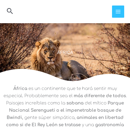
Ir
al
contenido
ÁFRICA
África
es un continente que te hará sentir muy
especial
.
Probablemente sea el
más diferente de todos
.
Paisajes increíbles como la
sabana
del mítico
Parque
Nacional Serengueti o el impenetrable bosque de
Bwindi,
gente súper simpática,
animales en libertad
como si de El Rey León se tratase
y una
gastronomía