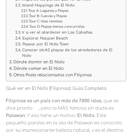
Island Hoppings de El Nido
Tour A: Lagunas y Playas
Tour B: Cuevas y Playas
Tour C: Islas remotas
Tour D: Playas menos concurridas
Ir a ver el atardecer en Las Cabañas
Explorar Nacpan Beach
Pasear por El Nido Town
Conocer otrAS playas de los alrededores de El
Nido
Dónde dormir en El Nido
Dónde comer en El Nido
Otros Posts relacionados con Filipinas
Qué ver en El Nido (Filipinas): Guía Completa
Filipinas es un país con más de 7.000 islas
, que se
dice pronto
, pero la MÁS famosa sin duda es
Palawan
. Y eso tiene un motivo:
El Nido.
Este
pequeño paraíso en la isla de Palawan es conocido
por su impresionante belleza natural, y es el destino