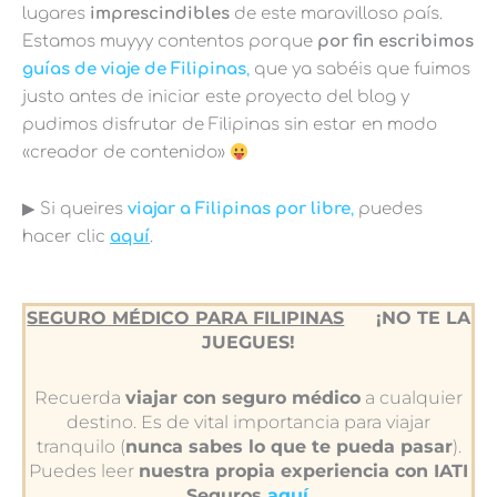
lugares
imprescindibles
de este maravilloso país.
Estamos muyyy contentos porque
por fin escribimos
guías de viaje de Filipinas
,
que ya sabéis que fuimos
justo antes de iniciar este proyecto del blog y
pudimos disfrutar de Filipinas sin estar en modo
«creador de contenido»
▶︎ Si queires
viajar a Filipinas por libre
,
puedes
hacer clic
aquí
.
SEGURO MÉDICO PARA FILIPINAS
¡NO TE LA
JUEGUES!
Recuerda
viajar con seguro médico
a cualquier
destino. Es de vital importancia para viajar
tranquilo (
nunca sabes lo que te pueda pasar
).
Puedes leer
nuestra propia experiencia con IATI
Seguros
aquí
.