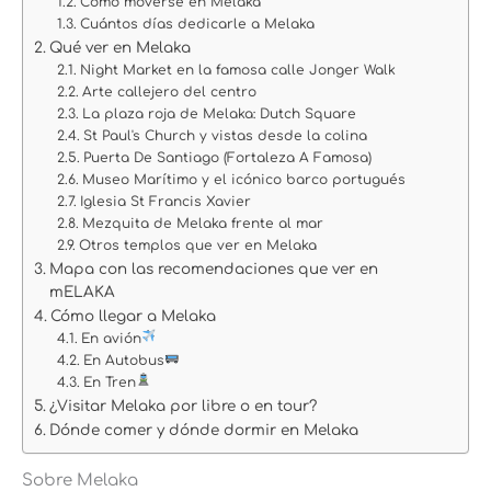
Cómo moverse en Melaka
Cuántos días dedicarle a Melaka
Qué ver en Melaka
Night Market en la famosa calle Jonger Walk
Arte callejero del centro
La plaza roja de Melaka: Dutch Square
St Paul's Church y vistas desde la colina
Puerta De Santiago (Fortaleza A Famosa)
Museo Marítimo y el icónico barco portugués
Iglesia St Francis Xavier
Mezquita de Melaka frente al mar
Otros templos que ver en Melaka
Mapa con las recomendaciones que ver en
mELAKA
Cómo llegar a Melaka
En avión
En Autobus
En Tren
¿Visitar Melaka por libre o en tour?
Dónde comer y dónde dormir en Melaka
Sobre Melaka