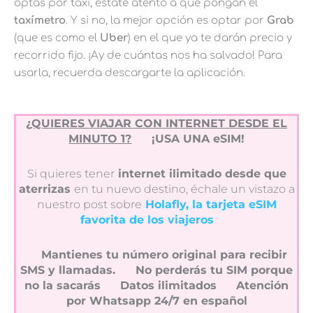
optas por taxi, estate atento a que pongan el
taxímetro
. Y si no, la mejor opción es optar por
Grab
(que es como el
Uber
) en el que ya te darán precio y
recorrido fijo. ¡Ay de cuántas nos ha salvado! Para
usarla, recuerda descargarte la aplicación.
¿QUIERES VIAJAR CON INTERNET DESDE EL
MINUTO 1?
¡USA UNA eSIM!
Si quieres tener
internet ilimitado desde que
aterrizas
en tu nuevo destino, échale un vistazo a
nuestro post sobre
Holafly, la tarjeta eSIM
favorita de los viajeros
Mantienes tu número original para recibir
SMS y llamadas.
No perderás tu SIM porque
no la sacarás
Datos ilimitados
Atención
por Whatsapp 24/7 en español