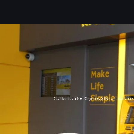
Ir
al
contenido
Cuáles son los Cajeros SIN comisión e