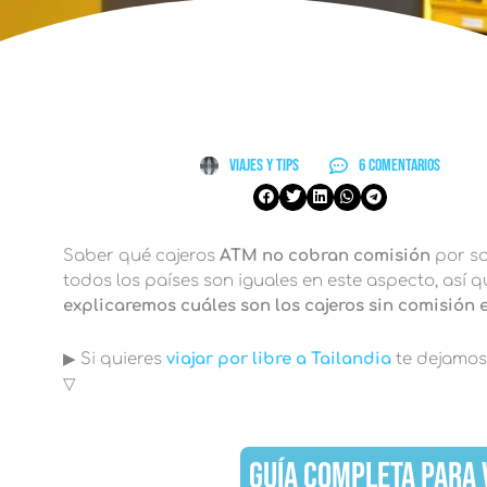
Viajes y Tips
6 comentarios
Saber qué cajeros
ATM no cobran comisión
por sa
todos los países son iguales en este aspecto, así
explicaremos cuáles son los cajeros sin comisión 
▶︎ Si quieres
viajar por libre a Tailandia
te dejamos
▽
GUÍA COMPLETA PARA 