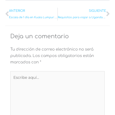
Ant
Si
ANTERIOR
SIGUIENTE
Escala de 1 día en Kuala Lumpur: Ruta Completa + Mapa
Requisitos para viajar a Uganda en 2026: Visado, Vacunas y todo lo necesario
Deja un comentario
Tu dirección de correo electrónico no será
publicada.
Los campos obligatorios están
marcados con
*
Escribe
aquí...