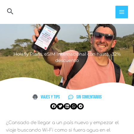
Ir
al
contenido
Holafly Plans, eSIM Internacional con hasta -32%
descuento
Viajes y Tips
Sin comentarios
¿Cansado de llegar a un país nuevo y empezar el
viaje buscando Wi-Fi como si fuera agua en el