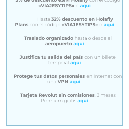
5% de descuento eSIM Holafly
con el código
«VIAJESYTIPS»
o
aquí
Hasta
32% descuento en Holafly
Plans
con el código
«VIAJESYTIPS»
o
aquí
Traslado organizado
hasta o desde el
aeropuerto
aquí
Justifica tu salida del país
con un billete
temporal
aquí
Protege tus datos personales
en Internet con
una
VPN
aquí
Tarjeta Revolut sin comisiones
. 3 meses
Premium gratis
aquí