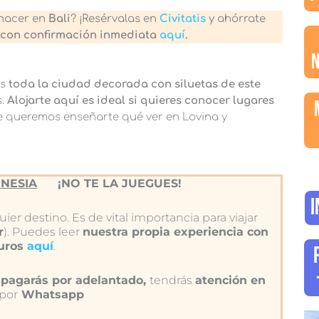
hacer en
Bali
? ¡Resérvalas en
Civitatis
y ahórrate
 con confirmación inmediata
aquí
.
ás
toda la ciudad decorada con siluetas de este
s.
Alojarte aquí es ideal si quieres conocer lugares
e queremos enseñarte qué ver en Lovina y
NESIA
¡NO TE LA JUEGUES!
I
ier destino. Es de vital importancia para viajar
r
). Puedes leer
nuestra propia experiencia con
guros
aquí
.
pagarás por adelantado,
tendrás
atención en
 por
Whatsapp