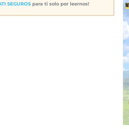
IATI SEGUROS
para ti solo por leernos!