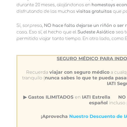
durante 20 meses, alojándonos en
homestays econ
disfrutando de las muchas
visitas gratuitas
que po
Sí, sorpresa,
NO hace falta dejarse un riñón o ser 
casa. Eso sí, el hecho que el
Sudeste Asiático
sea t
permitido viajar tanto tiempo. En otro lado, como
SEGURO MÉDICO PARA INDO
Recuerda
viajar con seguro médico
a cualqu
tranquilo (
nunca sabes lo que te pueda pasa
IATI Se
▶︎ Gastos ILIMITADOS
en
IATI Estrella
NO 
español
incluso
¡Aprovecha
Nuestro Descuento de 