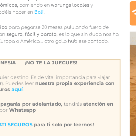
ómicos,
comiendo en
warungs locales
y
déis hacer en
Bali
.
rico
para pegarse 20 meses pululando fuera de
an
seguro, fácil y barato,
es lo que sin duda nos ha
 Europa o América… otro gallo hubiese cantado.
NESIA
¡NO TE LA JUEGUES!
ier destino. Es de vital importancia para viajar
r
). Puedes leer
nuestra propia experiencia con
guros
aquí
.
pagarás por adelantado,
tendrás
atención en
 por
Whatsapp
IATI SEGUROS
para ti solo por leernos!