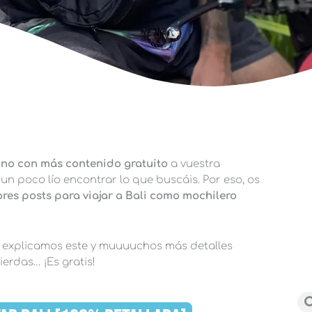
tino con más contenido gratuito
a vuestra
un poco lío encontrar lo que buscáis. Por eso, os
ores posts para viajar a Bali como mochilero
e explicamos este y muuuuchos más detalles
pierdas… ¡Es gratis!
Bu