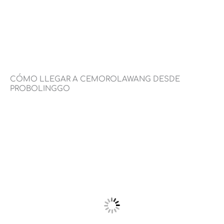
Aprovecha la promo que tienes a mano
gratis por ser lector de nuestro blog
Quiero mi descuento
CÓMO LLEGAR A CEMOROLAWANG DESDE
PROBOLINGGO