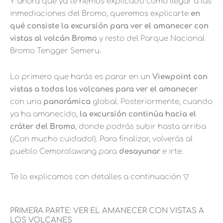
Y ahora que ya te hemos explicado cómo llegar a las
inmediaciones del Bromo, queremos explicarte
e
n
qué consiste la excursión para ver el amanecer con
vistas al volcán Bromo
y resto del Parque Nacional
Bromo Tengger Semeru.
Lo primero que harás es parar en un
Viewpoint con
vistas a todos los volcanes para ver el amanecer
con una
panorámica
global. Posteriormente, cuando
ya ha amanecido,
la excursión continúa hacia el
cráter del Bromo
, donde podrás subir hasta arriba
(¡Con mucho cuidado!). Para finalizar, volverás al
pueblo Cemorolawang para
desayunar
e irte.
Te lo explicamos con detalles a continuación ▽
PRIMERA PARTE: VER EL AMANECER CON VISTAS A
LOS VOLCANES