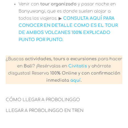
Venir con
tour organizado
y pasar noche en
Banyuwangi, que es donde suelen alojar a
todos los viajeros. ▶︎
CONSULTA AQUÍ PARA
CONOCER EN DETALLE COMO ES EL TOUR
DE AMBOS VOLCANES 100% EXPLICADO
PUNTO POR PUNTO.
¿Buscas
actividades, tours o excursiones
para hacer
en
Bali
? ¡Resérvalas en
Civitatis
y ahórrate
disgustos! Reserva
100% Online y con confirmación
inmediata
aquí
.
CÓMO LLEGAR A PROBOLINGGO
LLEGAR A PROBOLINGGO EN TREN