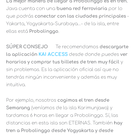
L
a mejor manera de llegar a Probolinggo es en tren.
Java cuenta con una
buena red ferroviaria
por lo
que podrás
conectar con las ciudades principales
-
Yakarta, Yogyakarta-Surabaya…- de la isla, entre
ellas está
Probolinggo
.
S
ÚPER CONSEJO
Te recomendamos
descargarte
la aplicación
KAI ACCESS
desde donde puedes
v
er
horarios y comprar tus billetes de tren muy fácil
y
sin problemas. Es la aplicación oficial así que no
tendrás ningún inconveniente y además es muy
intuitiva.
Por ejemplo, nosotros
cogimos el tren desde
Semarang
(veníamos de la isla Karimunjawa) y
tardamos 6 horas en llegar a Probolinggo. Sí, las
distancias en esta isla son ETERNAS. También
hay
tren a Probolinggo desde Yogyakarta y desde