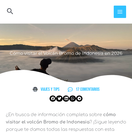
Ir
al
contenido
Cómo visitar el Volcán Bromo de Indonesia en 2026
Viajes y Tips
17 comentarios
¿En busca de información completa sobre
cómo
visitar el volcán Bromo de Indonesia
? ¡Sigue leyendo
porque te damos todas las respuestas con esta