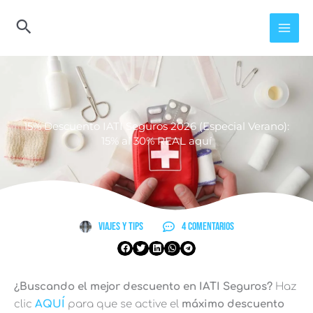
Ir
al
contenido
15% Descuento IATI Seguros 2026 (Especial Verano):
15% al 30% REAL aquí
Viajes y Tips
4 comentarios
¿Buscando el mejor descuento en IATI Seguros?
Haz
clic
AQUÍ
para que se active el
máximo descuento