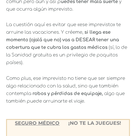
común pero aún y así p
uedes tener mala suerte
y
que ocurra algún imprevisto.
La cuestión aquí es evitar que «ese imprevisto» te
arruine las vacaciones. Y créeme,
si llega ese
momento (ojalá que no) vas a DESEAR tener una
cobertura que te cubra los gastos médicos
(sí, lo de
la Sanidad gratuita es un privilegio de poquitos
países).
Como plus, ese imprevisto no tiene que ser siempre
algo relacionado con la salud, sino que también
contempla
robos y pérdidas de equipaje,
algo que
también puede arruinarte el viaje.
SEGURO MÉDICO
¡NO TE LA JUEGUES!