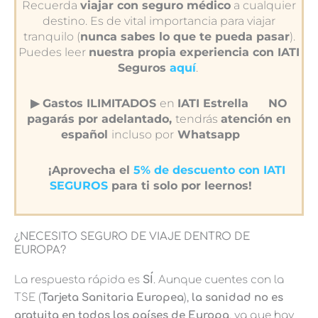
Recuerda
viajar con seguro médico
a cualquier
destino. Es de vital importancia para viajar
tranquilo (
nunca sabes lo que te pueda pasar
).
Puedes leer
nuestra propia experiencia con IATI
Seguros
aquí
.
▶︎ Gastos ILIMITADOS
en
IATI Estrella
NO
pagarás por adelantado,
tendrás
atención en
español
incluso por
Whatsapp
¡Aprovecha el
5% de descuento con IATI
SEGUROS
para ti solo por leernos!
¿NECESITO SEGURO DE VIAJE DENTRO DE
EUROPA?
La respuesta rápida es
SÍ
. Aunque cuentes con la
TSE (
Tarjeta Sanitaria Europea
),
la sanidad no es
gratuita en todos los países de Europa
, ya que hay