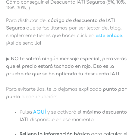
Cómo conseguir el Descuento IATI Seguros (5%, 10%,
15%, 30%...)
Para disfrutar del
código de descuento de IATI
Seguros
que te facilitamos por ser lector del blog,
simplemente tienes que hacer click en
este enlace
.
¡Así de sencillo!
▶︎
NO te saldrá ningún mensaje especial, pero verás
que el precio estará tachado en rojo. Eso es la
prueba de que se ha aplicado tu descuento IATI.
Para evitarte líos, te lo dejamos explicado
punto por
punto
a continuación:
Pulsa
AQUÍ
y se activará el
máximo descuento
IATI
disponible en ese momento.
Rellena la información básica
para calcular el