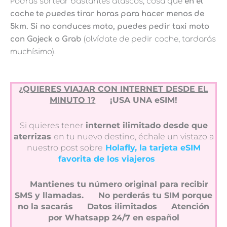
Podrás sortear bastantes atascos, cosa que
en el
coche te puedes tirar horas para hacer menos de
5km. Si no conduces moto, puedes pedir taxi moto
con Gojeck o Grab
(olvídate de pedir coche, tardarás
muchísimo).
¿QUIERES VIAJAR CON INTERNET DESDE EL
MINUTO 1?
¡USA UNA eSIM!
Si quieres tener
internet ilimitado desde que
aterrizas
en tu nuevo destino, échale un vistazo a
nuestro post sobre
Holafly, la tarjeta eSIM
favorita de los viajeros
Mantienes tu número original para recibir
SMS y llamadas.
No perderás tu SIM porque
no la sacarás
Datos ilimitados
Atención
por Whatsapp 24/7 en español