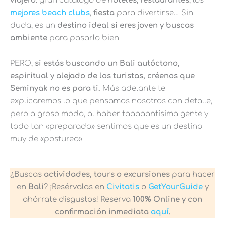
viajero
: gran catálogo de
hoteles
,
restaurantes
, los
mejores beach clubs
,
fiesta
para divertirse… Sin
duda, es un
destino ideal si eres joven y buscas
ambiente
para pasarlo bien.
PERO,
si estás buscando un Bali autóctono,
espiritual y alejado de los turistas, créenos que
Seminyak no es para ti.
Más adelante te
explicaremos lo que pensamos nosotros con detalle,
pero a groso modo, al haber taaaaantísima gente y
todo tan «preparado» sentimos que es un destino
muy de «postureo».
¿Buscas
actividades, tours o excursiones
para hacer
en
Bali
? ¡Resérvalas en
Civitatis
o
GetYourGuide
y
ahórrate disgustos! Reserva
100% Online y con
confirmación inmediata
aquí
.