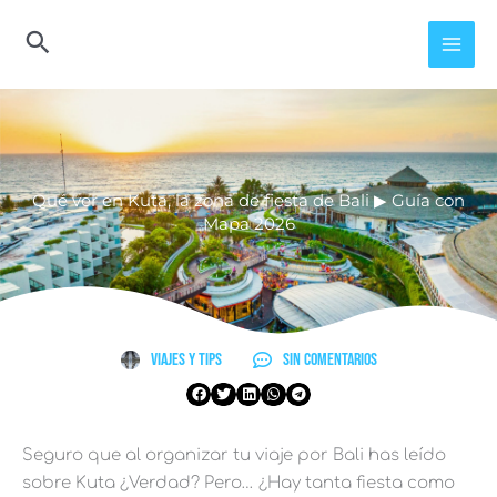
Ir
al
contenido
Qué ver en Kuta, la zona de fiesta de Bali ▶︎ Guía con
Mapa 2026
Viajes y Tips
Sin comentarios
Seguro que al organizar tu viaje por Bali has leído
sobre Kuta ¿Verdad? Pero… ¿Hay tanta fiesta como