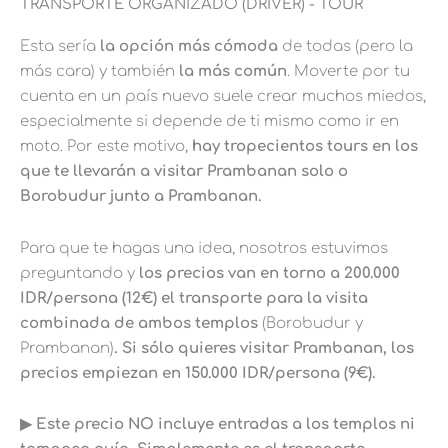
TRANSPORTE ORGANIZADO (DRIVER) - TOUR
Esta sería
la opción más cómoda
de todas (pero la
más cara) y también
la más común
. Moverte por tu
cuenta en un país nuevo suele crear muchos miedos,
especialmente si depende de ti mismo como ir en
moto. Por este motivo,
hay tropecientos tours en los
que te llevarán a visitar Prambanan solo o
Borobudur junto a Prambanan.
Para que te hagas una idea, nosotros estuvimos
preguntando y
los precios van en torno a 200.000
IDR/persona (12€) el transporte para la visita
combinada de ambos templos
(Borobudur y
Prambanan)
. Si sólo quieres visitar Prambanan, los
precios empiezan en 150.000 IDR/persona (9€).
▶︎ Este precio NO incluye entradas a los templos ni