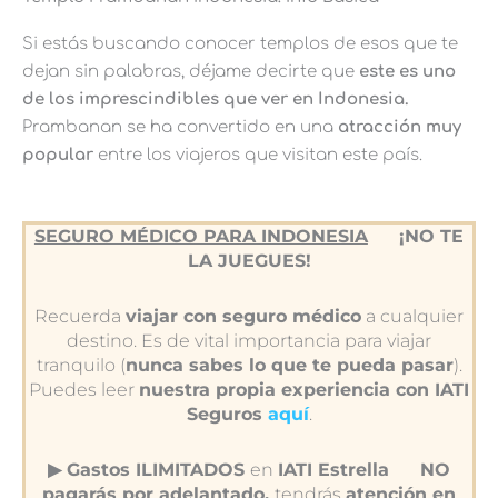
Si estás buscando conocer templos de esos que te
dejan sin palabras, déjame decirte que
este es uno
de los imprescindibles que ver en Indonesia.
Prambanan se ha convertido en una
atracción muy
popular
entre los viajeros que visitan este país.
SEGURO MÉDICO PARA INDONESIA
¡NO TE
LA JUEGUES!
Recuerda
viajar con seguro médico
a cualquier
destino. Es de vital importancia para viajar
tranquilo (
nunca sabes lo que te pueda pasar
).
Puedes leer
nuestra propia experiencia con IATI
Seguros
aquí
.
▶︎ Gastos ILIMITADOS
en
IATI Estrella
NO
pagarás por adelantado,
tendrás
atención en