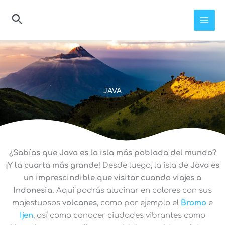
Ir
al
contenido
JAVA
¿Sabías que Java es la isla más poblada del mundo?
¡Y la cuarta más grande!
Desde luego, la isla de
Java es
un imprescindible que visitar cuando viajes a
Indonesia.
Aquí podrás alucinar en colores con sus
majestuosos
volcanes
, como por ejemplo el
Bromo
e
Ijen
, así como conocer ciudades vibrantes como