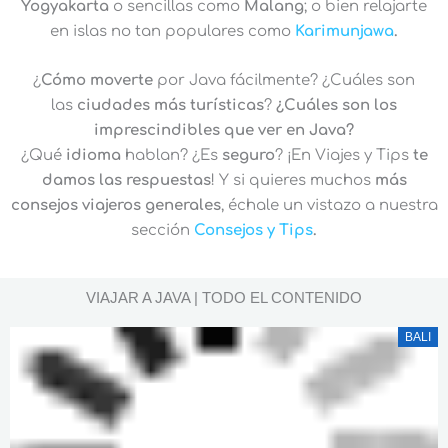
Yogyakarta
o sencillas como
Malang
; o bien relajarte
en islas no tan populares como
Karimunjawa
.
¿
Cómo moverte
por Java fácilmente? ¿Cuáles son
las
ciudades más turísticas
?
¿Cuáles son los
imprescindibles que ver en Java
?
¿Qué
idioma
hablan? ¿Es
seguro
? ¡En Viajes y Tips
te
damos las respuestas
! Y si quieres muchos
más
consejos viajeros generales
, échale un vistazo a nuestra
sección
Consejos y Tips
.
VIAJAR A JAVA | TODO EL CONTENIDO
BALI