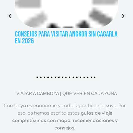
P
N
r
e
e
x
CONSEJOS PARA VISITAR ANGKOR SIN CAGARLA
TEMPL
v
t
EN 2026
COMPL
i
[2026
o
u
s
VIAJAR A CAMBOYA | QUÉ VER EN CADA ZONA
Camboya es enooorme y cada lugar tiene lo suyo. Por
eso, os hemos escrito estas
guías de viaje
completísimas con mapa, recomendaciones y
consejos.