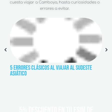
cuesta viajar a Camboya, hasta curiosidades o
errores a evitar.
P
N
r
e
e
x
5 ERRORES CLÁSICOS AL VIAJAR AL SUDESTE
CUÁL
v
t
ASIÁTICO
CAMB
i
o
u
s
5% DESCUENTO EN TU ESIM DE