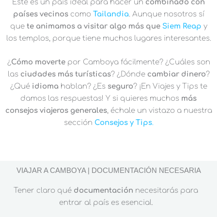
Este es un país ideal para hacer un
combinado con
países vecinos
como
Tailandia
. Aunque nosotros sí
que
te animamos a visitar algo más que
Siem Reap
y
los templos, porque tiene muchos lugares interesantes.
¿
Cómo moverte
por Camboya fácilmente? ¿Cuáles son
las
ciudades más turísticas
? ¿Dónde
cambiar dinero
?
¿Qué
idioma
hablan? ¿Es
seguro
? ¡En Viajes y Tips te
damos las respuestas! Y si quieres muchos
más
consejos viajeros generales
, échale un vistazo a nuestra
sección
Consejos y Tips
.
VIAJAR A CAMBOYA | DOCUMENTACIÓN NECESARIA
Tener claro qué
documentación
necesitarás para
entrar al país es esencial.