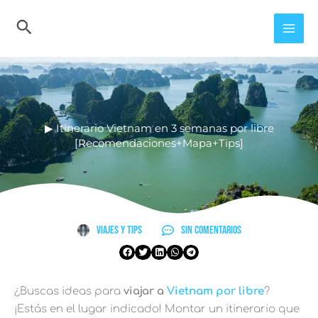
Ir
al
contenido
▶︎ Itinerario Vietnam en 3 semanas por libre
[Recomendaciones+Mapa+Tips]
Viajes y Tips
Sin comentarios
¿Buscas ideas para
viajar a
Vietnam por libre
?
¡Estás en el lugar indicado! Montar un itinerario que