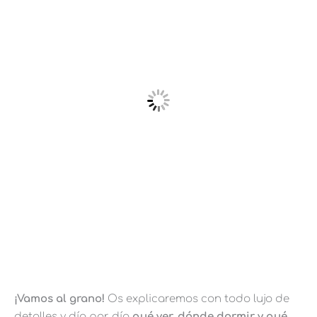
¡Vamos al grano!
Os explicaremos con todo lujo de
detalles y día por día
qué ver, dónde dormir y qué