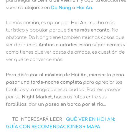
para llegar al
centro de Vietnam
y aquí la elección es
vuestra:
alojarse en
Da Nang
o
Hoi An
.
Lo más común, es optar por
Hoi An
, mucho más
turístico y popular porque
tiene más encanto
. No
obstante, Da Nang tiene también muchas cosas que
ver de interés.
Ambas ciudades están súper cercas
y
como tienes que ver cosas de ambas, es cuestión de
ver qué te convence más.
Para disfrutar al máximo de Hoi An, merece la pena
pasar una tarde-noche completa
para apreciar los
farolillos y la magia de esta ciudad. Podréis pasear
por su
Night Market
, haceros fotos entre sus
farolillos
, dar un
paseo en barca por el río
…
TE INTERESARÁ LEER |
QUÉ VER EN HOI AN:
GUÍA CON RECOMENDACIONES + MAPA