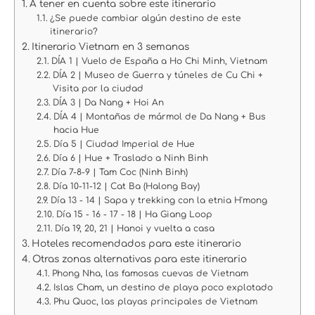
A tener en cuenta sobre este itinerario
¿Se puede cambiar algún destino de este
itinerario?
Itinerario Vietnam en 3 semanas
DÍA 1 | Vuelo de España a Ho Chi Minh, Vietnam
DÍA 2 | Museo de Guerra y túneles de Cu Chi +
Visita por la ciudad
DÍA 3 | Da Nang + Hoi An
DÍA 4 | Montañas de mármol de Da Nang + Bus
hacia Hue
Día 5 | Ciudad Imperial de Hue
Día 6 | Hue + Traslado a Ninh Binh
Día 7-8-9 | Tam Coc (Ninh Binh)
Día 10-11-12 | Cat Ba (Halong Bay)
Día 13 - 14 | Sapa y trekking con la etnia H'mong
Día 15 - 16 - 17 - 18 | Ha Giang Loop
Día 19, 20, 21 | Hanoi y vuelta a casa
Hoteles recomendados para este itinerario
Otras zonas alternativas para este itinerario
Phong Nha, las famosas cuevas de Vietnam
Islas Cham, un destino de playa poco explotado
Phu Quoc, las playas principales de Vietnam