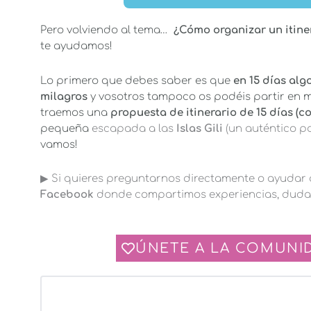
Pero volviendo al tema…
¿Cómo organizar un itiner
te ayudamos!
Lo primero que debes saber es que
en 15 días algo
milagros
y vosotros tampoco os podéis partir en m
traemos una
propuesta de itinerario de 15 días (
pequeña
escapada a las
Islas Gili
(un auténtico pa
vamos!
▶︎ Si quieres preguntarnos directamente o ayudar a
Facebook
donde compartimos experiencias, dudas
ÚNETE A LA COMUNID