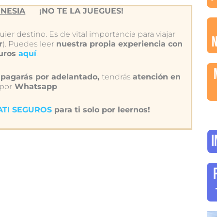
NESIA
¡NO TE LA JUEGUES!
ier destino. Es de vital importancia para viajar
r
). Puedes leer
nuestra propia experiencia con
guros
aquí
.
pagarás por adelantado,
tendrás
atención en
 por
Whatsapp
IATI SEGUROS
para ti solo por leernos!
I