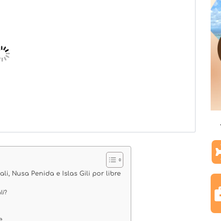
li, Nusa Penida e Islas Gili por libre
li?
e