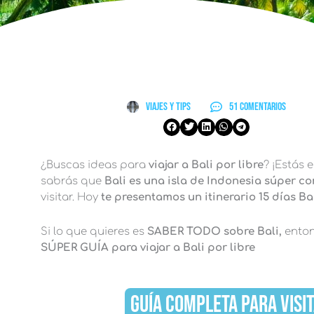
Viajes y Tips
51 comentarios
¿Buscas ideas para
viajar a Bali por libre
? ¡Estás 
sabrás que
Bali es una isla de Indonesia súper c
visitar. Hoy
te presentamos un itinerario 15 días Bal
Si lo que quieres es
SABER TODO sobre Bali,
enton
SÚPER GUÍA para viajar a Bali por libre
GUÍA COMPLETA PARA VISI