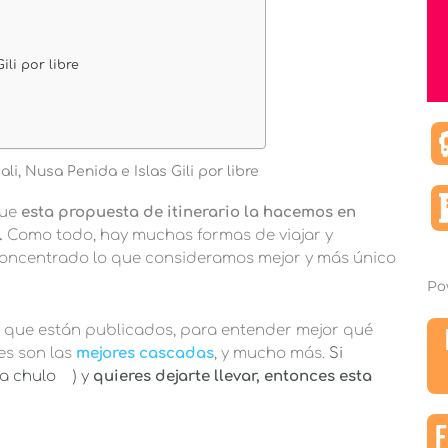
li por libre
li, Nusa Penida e Islas Gili por libre
que
esta propuesta de itinerario la hacemos en
.
Como todo, hay muchas formas de viajar y
concentrado lo que consideramos mejor y más único
Po
i
que están publicados, para entender mejor qué
les son las
mejores cascadas
, y mucho más.
Si
ea chulo
) y
quieres dejarte llevar, entonces esta
F