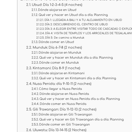
Ubud: Día 1-2-3-4-5 (4 noches)
Dónde alojarse en Ubud
Qué ver y hacer en Ubud día a día: Planning
DÍA 1: LLEGADA A BALI Y A TU ALOJAMIENTO EN UBUD
DÍA 2: DESCUBRIENDO EL CENTRO DE UBUD
DÍA 3: A ELEGIR ENTRE VISITAR TODO DE CASCADAS O EXPL
DÍA 4: VISITA DE TEMPLOS Y LOS ARROZALES DE TEGALALAN
DÍA 5: De camino a Munduk
Dónde comer en Ubud
Munduk: Día 6-7-8 (2 noches)
Dónde alojarse en Munduk
Qué ver y hacer en Munduk día a día: Planning
Dónde comer en Munduk
Kintamani: Día 8-9 (1 noche)
Dónde alojarse en Kintamani
Qué ver y hacer en Kintamani día a día: Planning
Nusa Penida: día 9-10-11 (2 noches)
Cómo llegar a Nusa Penida
Dónde alojarse en Nusa Penida
Qué ver y hacer en Nusa Penida día a día: Planning
Dónde comer en Nusa Penida
Gili Trawangan: Día 11-12-13 (2 noches)
Dónde alojarse en Gili Trawangan
Qué ver y hacer en Gili Trawangan día a día: Planning
Dónde comer en Gili Trawangan
Uluwatu: Día 13-14-15 (2 Noches)