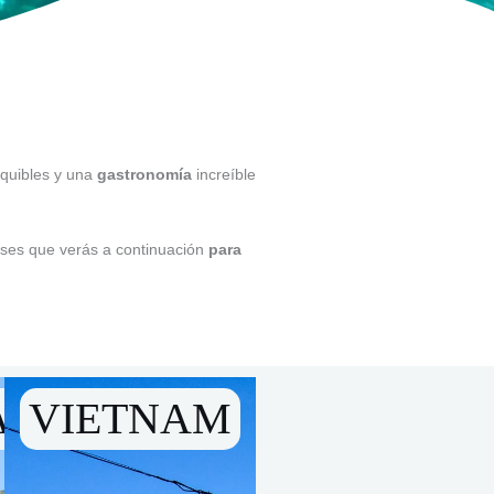
equibles y una
gastronomía
increíble
íses que verás a continuación
para
A
VIETNAM