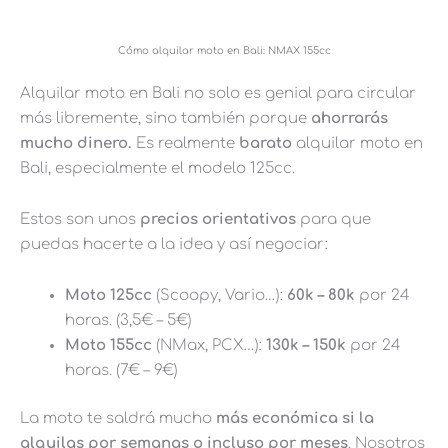
Cómo alquilar moto en Bali: NMAX 155cc
Alquilar moto en Bali no solo es genial para circular
más libremente, sino también porque
ahorrarás
mucho dinero.
Es realmente
barato
alquilar moto en
Bali, especialmente el modelo 125cc.
Estos son unos
precios orientativos
para que
puedas hacerte a la idea y así negociar:
Moto 125cc
(Scoopy, Vario…):
60k – 80k
por 24
horas. (3,5€ – 5€)
Moto 155cc
(NMax, PCX…):
130k – 150k
por 24
horas. (7€ – 9€)
La moto te saldrá mucho
más económica si la
alquilas por semanas o incluso por meses
. Nosotros