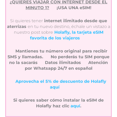
¿QUIERES VIAJAR CON INTERNET DESDE EL
MINUTO 1?
¡USA UNA eSIM!
Si quieres tener
internet ilimitado desde que
aterrizas
en tu nuevo destino, échale un vistazo a
nuestro post sobre
Holafly, la tarjeta eSIM
favorita de los viajeros
Mantienes tu número original para recibir
SMS y llamadas.
No perderás tu SIM porque
no la sacarás
Datos ilimitados
Atención
por Whatsapp 24/7 en español
Aprovecha el 5% de descuento de Holafly
aquí
Si quieres saber cómo instalar la eSIM de
Holafly haz clic
aquí
.