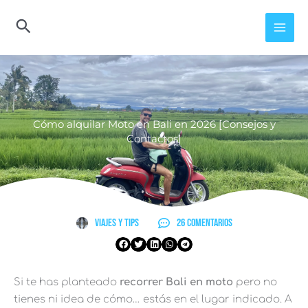
Ir
al
contenido
Cómo alquilar Moto en Bali en 2026 [Consejos y
Contactos]
Viajes y Tips
26 comentarios
Si te has planteado
recorrer Bali en moto
pero no
tienes ni idea de cómo… estás en el lugar indicado. A