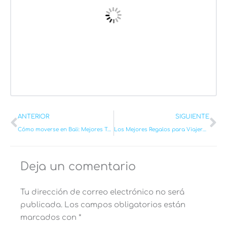
Ant
Si
ANTERIOR
SIGUIENTE
Cómo moverse en Bali: Mejores Transportes, Consejos y Precios [2026]
Los Mejores Regalos para Viajeros: ¡Sorprende estas Navidades!
Deja un comentario
Tu dirección de correo electrónico no será
publicada.
Los campos obligatorios están
marcados con
*