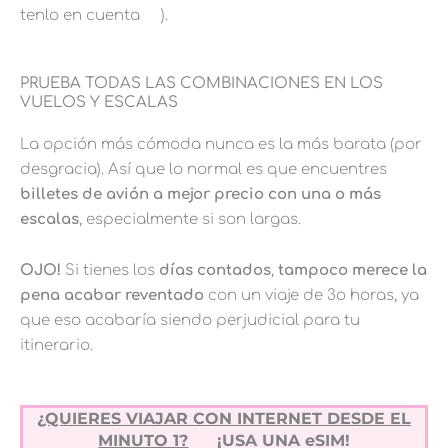
tenlo en cuenta
).
PRUEBA TODAS LAS COMBINACIONES EN LOS
VUELOS Y ESCALAS
La opción más cómoda nunca es la más barata (por
desgracia). Así que lo normal es que encuentres
billetes de avión a mejor precio con una o más
escalas
, especialmente si son largas.
OJO!
Si tienes los
días contados
,
tampoco merece la
pena acabar reventado
con un viaje de 3o horas, ya
que eso acabaría siendo perjudicial para tu
itinerario.
¿QUIERES VIAJAR CON INTERNET DESDE EL
MINUTO 1?
¡USA UNA eSIM!