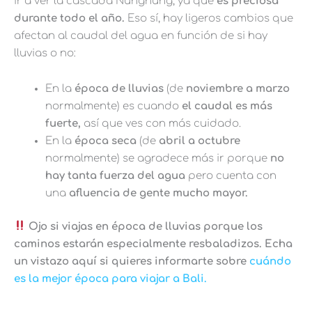
ir a ver la cascada Nungnung, ya que
es preciosa
durante todo el año.
Eso sí, hay ligeros cambios que
afectan al caudal del agua en función de si hay
lluvias o no:
En la
época de lluvias
(de
noviembre a marzo
normalmente) es cuando
el caudal es más
fuerte,
así que ves con más cuidado.
En la
época seca
(de
abril a octubre
normalmente) se agradece más ir porque
no
hay tanta fuerza del agua
pero cuenta con
una
afluencia de gente mucho mayor.
Ojo si viajas en época de lluvias porque los
caminos estarán especialmente resbaladizos. Echa
un vistazo aquí si quieres informarte sobre
cuándo
es la mejor época para viajar a Bali.