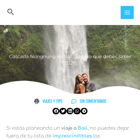
Ir
al
contenido
Cascada Nungnung de Bali: Todo lo que debes saber
[2026]
Viajes y Tips
Sin comentarios
Si estás planeando un
viaje a
Bali
,
no puedes dejar
fuera de tu lista de
imprescindibles
las