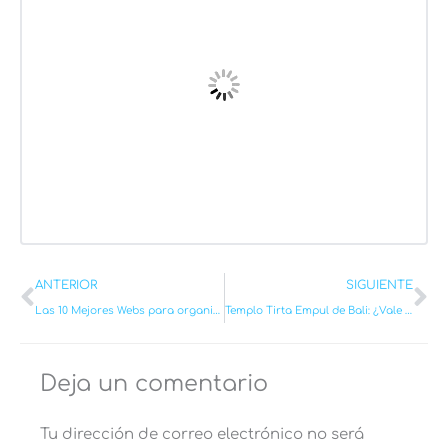
Ant
Si
ANTERIOR
SIGUIENTE
Las 10 Mejores Webs para organizar un viaje por libre [INCLUYE DESCUENTOS]
Templo Tirta Empul de Bali: ¿Vale la pena? ¿Está muy masificado? [2026]
Deja un comentario
Tu dirección de correo electrónico no será