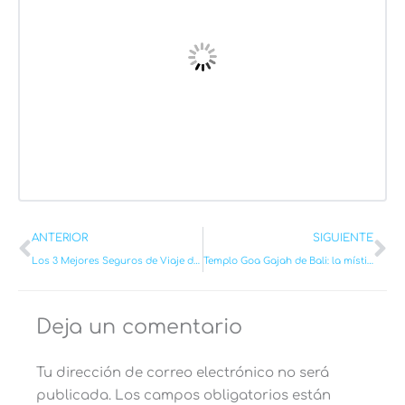
Ant
Si
ANTERIOR
SIGUIENTE
Los 3 Mejores Seguros de Viaje del 2026 (Comparativa)
Templo Goa Gajah de Bali: la mística cueva del Elefante [2026]
Deja un comentario
Tu dirección de correo electrónico no será
publicada.
Los campos obligatorios están