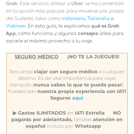
Grab
. Este servicio, similar a
Uber
, se ha convertido
en la opción más popular para moverse por países
del Sudeste, tales como
Indonesia
,
Tailandia
o
Vietnam
.
En esta guía, te explicamos
qué es Grab
App
, cómo funciona, y algunos
consejos
útiles para
sacarle el máximo provecho a tu viaje.
SEGURO MÉDICO
¡NO TE LA JUEGUES!
Recuerda
viajar con seguro médico
a cualquier
destino. Es de vital importancia para viajar
tranquilo (
nunca sabes lo que te pueda pasar
).
Puedes leer
nuestra propia experiencia con IATI
Seguros
aquí
.
▶︎ Gastos ILIMITADOS
en
IATI Estrella
NO
pagarás por adelantado,
tendrás
atención en
español
incluso por
Whatsapp