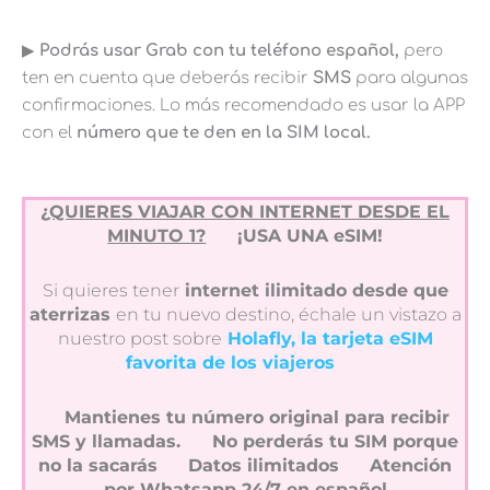
▶︎
Podrás usar Grab con tu teléfono español,
pero
ten en cuenta que deberás recibir
SMS
para algunas
confirmaciones. Lo más recomendado es usar la APP
con el
número que te den en la SIM local.
¿QUIERES VIAJAR CON INTERNET DESDE EL
MINUTO 1?
¡USA UNA eSIM!
Si quieres tener
internet ilimitado desde que
aterrizas
en tu nuevo destino, échale un vistazo a
nuestro post sobre
Holafly, la tarjeta eSIM
favorita de los viajeros
Mantienes tu número original para recibir
SMS y llamadas.
No perderás tu SIM porque
no la sacarás
Datos ilimitados
Atención
por Whatsapp 24/7 en español