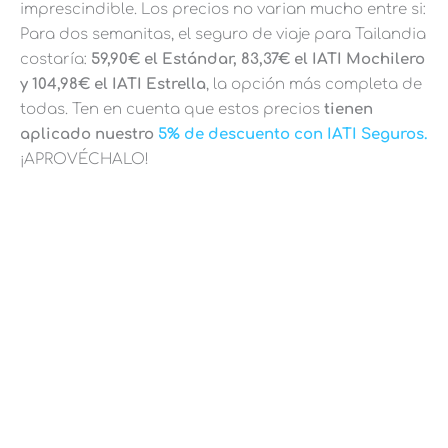
imprescindible. Los precios no varian mucho entre si:
Para dos semanitas, el seguro de viaje para Tailandia
costaría:
59,90€ el Estándar, 83,37€ el IATI Mochilero
y 104,98€ el IATI Estrella
, la opción más completa de
todas. Ten en cuenta que estos precios
tienen
aplicado nuestro
5% de descuento con IATI Seguros.
¡APROVÉCHALO!
5% DESCUENTO CON IATI
SEGUROS
Aprovecha la promo que tienes a mano
gratis por ser lector de nuestro blog
Quiero mi descuento