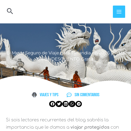
Ir
al
contenido
El Mejor Seguro de Viaje para Tailandia en 2026 [Hasta
15% de DESCUENTO Gratis]
Viajes y Tips
Sin comentarios
Si sois lectores recurrentes del blog sabréis la
importancia que le damos a
viajar protegidos
con