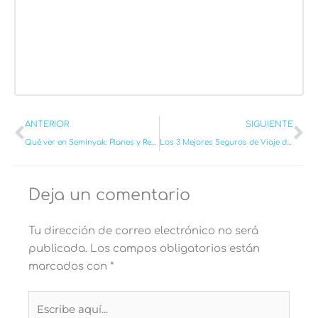
Ant
Si
ANTERIOR
SIGUIENTE
Qué ver en Seminyak: Planes y Recomendaciones con mapa (Guía 2026)
Los 3 Mejores Seguros de Viaje del 2026 (Comparativa)
Deja un comentario
Tu dirección de correo electrónico no será
publicada.
Los campos obligatorios están
marcados con
*
Escribe
aquí...