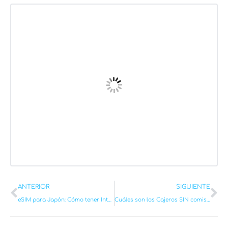
Ant
Si
ANTERIOR
SIGUIENTE
eSIM para Japón: Cómo tener Internet ILIMITADO desde que aterrizas
Cuáles son los Cajeros SIN comisión en Japón 2026 (ATM)