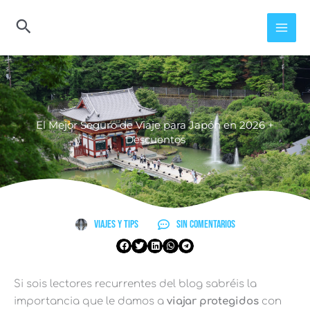
Ir
al
contenido
El Mejor Seguro de Viaje para Japón en 2026 +
Descuentos
Viajes y Tips
Sin comentarios
Si sois lectores recurrentes del blog sabréis la
importancia que le damos a
viajar protegidos
con