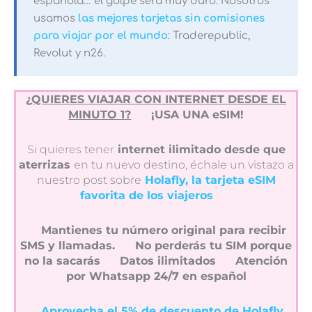
española… el golpe será muy duro. Nosotros
usamos
las mejores tarjetas sin comisiones
para viajar por el mundo
: Traderepublic,
Revolut y n26.
¿QUIERES VIAJAR CON INTERNET DESDE EL
MINUTO 1?
¡USA UNA eSIM!
Si quieres tener
internet ilimitado desde que
aterrizas
en tu nuevo destino, échale un vistazo a
nuestro post sobre
Holafly, la tarjeta eSIM
favorita de los viajeros
Mantienes tu número original para recibir
SMS y llamadas.
No perderás tu SIM porque
no la sacarás
Datos ilimitados
Atención
por Whatsapp 24/7 en español
Aprovecha el 5% de descuento de Holafly