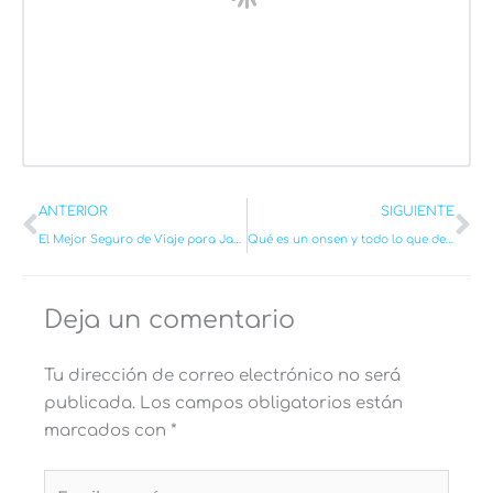
Ant
Si
ANTERIOR
SIGUIENTE
El Mejor Seguro de Viaje para Japón en 2026 + Descuentos
Qué es un onsen y todo lo que debes saber antes de ir
Deja un comentario
Tu dirección de correo electrónico no será
publicada.
Los campos obligatorios están
marcados con
*
Escribe