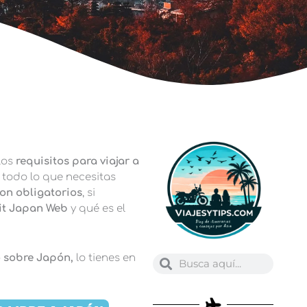
los
requisitos para viajar a
e todo lo que necesitas
on obligatorios
, si
it Japan Web
y qué es el
o sobre Japón,
lo tienes en
Buscar
Buscar