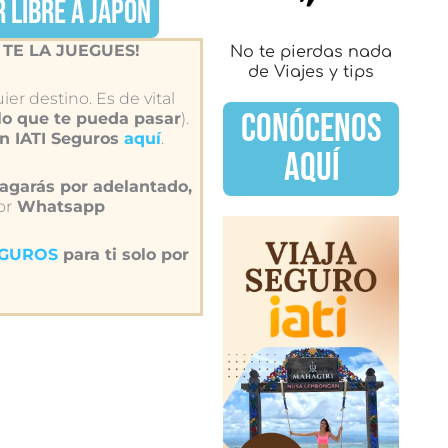
 LIBRE A JAPÓN
 TE LA JUEGUES!
No te pierdas nada
de Viajes y tips
ier destino. Es de vital
CONÓCENOS
lo que te pueda pasar
).
on IATI Seguros
aquí
.
AQUÍ
garás por adelantado,
or
Whatsapp
SEGUROS
para ti solo por