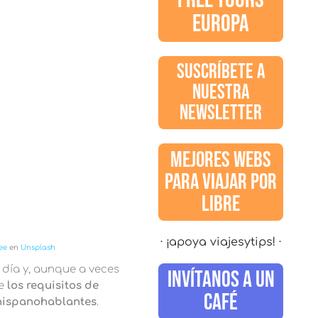
EUROPA
SUSCRÍBETE A
NUESTRA
NEWSLETTER
MEJORES WEBS
PARA VIAJAR POR
LIBRE
· ¡apoya viajesytips! ·
ee
en
Unsplash
día y, aunque a veces
INVÍTANOS A UN
ue
los requisitos de
CAFÉ
 hispanohablantes
.