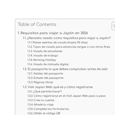
Table of Contents
Requisitos para viajar a Japón en 2026
¿Necesito visado como requisitos para viajar a Japón?
Países exentos de visado (hasta 90 días)
Tipos de visado para estancias largas o con otros fines
Visado de estudiante
Visado de trabajo
Working Holiday
Visado de nómada digital
El pasaporte: lo que debes comprobar antes de salir
Validez del pasaporte
Estado del pasaporte
Páginas libres
Visit Japan Web: qué es y cómo registrarse
¿Qué permite hacer?
Cómo registrarse en el Visit Japan Web paso a paso
Crea tu cuenta
Añade tu viaje
Completa los formularios
Obtén el código QR