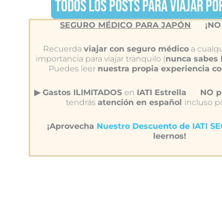
TODOS LOS POSTS PARA VIAJAR POR
SEGURO MÉDICO PARA JAPÓN
¡NO
Recuerda
viajar con seguro médico
a cualqu
importancia para viajar tranquilo (
nunca sabes 
Puedes leer
nuestra propia experiencia c
▶︎ Gastos ILIMITADOS
en
IATI Estrella
NO pa
tendrás
atención en español
incluso p
¡Aprovecha
Nuestro Descuento de IATI 
leernos!