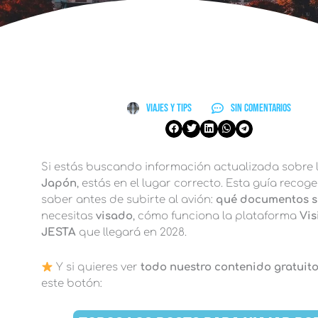
Viajes y Tips
Sin comentarios
Si estás buscando información actualizada sobre 
Japón
, estás en el lugar correcto. Esta guía recog
saber antes de subirte al avión:
qué documentos s
necesitas
visado
, cómo funciona la plataforma
Vis
JESTA
que llegará en 2028.
Y si quieres ver
todo nuestro contenido gratuit
este botón: