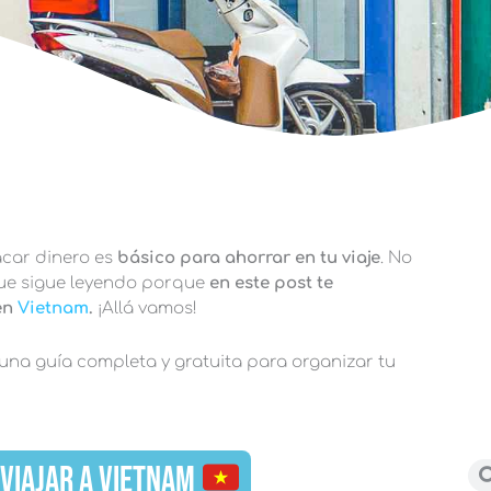
car dinero es
básico para ahorrar en tu viaje
. No
 que sigue leyendo porque
en este post te
 en
Vietnam
.
¡Allá vamos!
 una guía completa y gratuita para organizar tu
 VIAJAR A VIETNAM
Bu