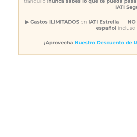
tranquilo (
nunca sabes lo que te pueda pasa
IATI Se
▶︎ Gastos ILIMITADOS
en
IATI Estrella
NO 
español
incluso
¡Aprovecha
Nuestro Descuento de 