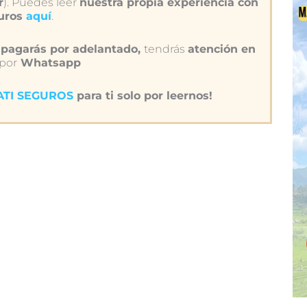
r
). Puedes leer
nuestra propia experiencia con
guros
aquí
.
pagarás por adelantado,
tendrás
atención en
 por
Whatsapp
IATI SEGUROS
para ti solo por leernos!