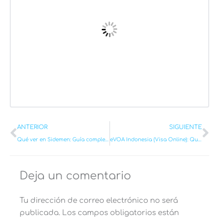
Ant
Si
ANTERIOR
SIGUIENTE
Qué ver en Sidemen: Guía completa con Mapa y Recomendaciones [2026]
eVOA Indonesia (Visa Online): Qué es y Cómo Extenderla fácilmente 2026
Deja un comentario
Tu dirección de correo electrónico no será
publicada.
Los campos obligatorios están