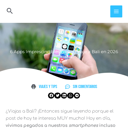
Ir
al
contenido
6 Apps Imprescindibles para tu viaje a Bali en 2026
Viajes y Tips
Sin comentarios
¿Viajas a Bali? ¡Entonces sigue leyendo porque el
post de hoy te interesa MUY mucho! Hoy en día,
vivimos pegados a nuestros
smartphones
incluso