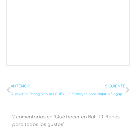
Ant
Si
ANTERIOR
SIGUIENTE
Qué ver en Phong Nha: las CUEVAS más espectaculares de Vietnam [GUÍA COMPLETA 2026]
10 Consejos para viajar a Singapur sin cagarla en 2026
2 comentarios en “Qué hacer en Bali: 10 Planes
para todos los gustos”