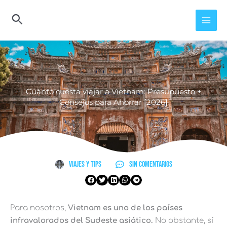
Ir
al
contenido
Cuánto cuesta viajar a Vietnam: Presupuesto +
Consejos para Ahorrar [2026]
Viajes y Tips
Sin comentarios
Para nosotros,
Vietnam es uno de los países
infravalorados del Sudeste asiático.
No obstante, sí