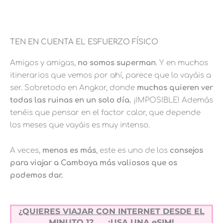
TEN EN CUENTA EL ESFUERZO FÍSICO
Amigos y amigas,
no somos superman
. Y en muchos
itinerarios que vemos por ahí, parece que lo vayáis a
ser. Sobretodo en Angkor, donde
muchos quieren ver
todas las ruinas en un solo día.
¡IMPOSIBLE!
Además
tenéis que pensar en el factor calor, que depende
los meses que vayáis es
muy
intenso.
A veces,
menos es más
, este es uno de los
consejos
para viajar a Camboya más valiosos que os
podemos dar.
¿QUIERES VIAJAR CON INTERNET DESDE EL
MINUTO 1?
¡USA UNA eSIM!