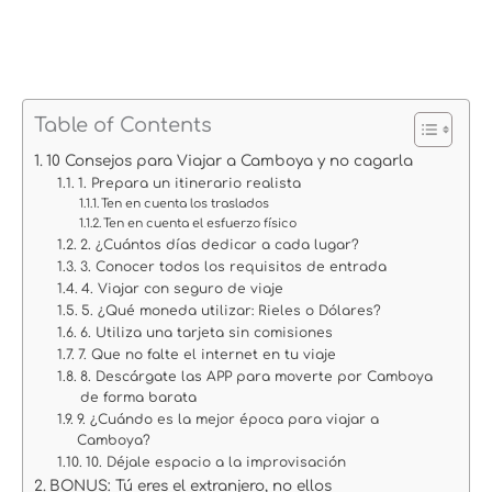
Table of Contents
10 Consejos para Viajar a Camboya y no cagarla
1. Prepara un itinerario realista
Ten en cuenta los traslados
Ten en cuenta el esfuerzo físico
2. ¿Cuántos días dedicar a cada lugar?
3. Conocer todos los requisitos de entrada
4. Viajar con seguro de viaje
5. ¿Qué moneda utilizar: Rieles o Dólares?
6. Utiliza una tarjeta sin comisiones
7. Que no falte el internet en tu viaje
8. Descárgate las APP para moverte por Camboya
de forma barata
9. ¿Cuándo es la mejor época para viajar a
Camboya?
10. Déjale espacio a la improvisación
BONUS: Tú eres el extranjero, no ellos