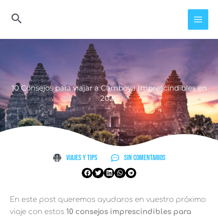
Ir
al
contenido
10 Consejos para viajar a Camboya Imprescindibles en
2025
Viajes y Tips
Sin comentarios
En este post queremos ayudaros en vuestro próximo
viaje con estos
10 consejos imprescindibles para