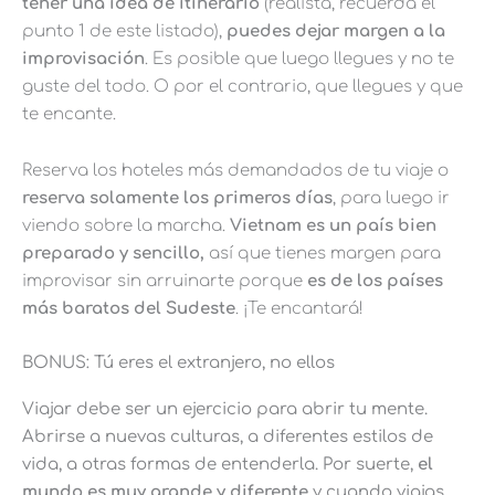
tener una idea de itinerario
(realista, recuerda el
punto 1 de este listado),
puedes dejar margen a la
improvisación
. Es posible que luego llegues y no te
guste del todo. O por el contrario, que llegues y que
te encante.
Reserva los hoteles más demandados de tu viaje o
reserva solamente los primeros días
, para luego ir
viendo sobre la marcha.
Vietnam es un país bien
preparado y sencillo,
así que tienes margen para
improvisar sin arruinarte porque
es de los países
más baratos del Sudeste
. ¡Te encantará!
BONUS: Tú eres el extranjero, no ellos
Viajar debe ser un ejercicio para abrir tu mente.
Abrirse a nuevas culturas, a diferentes estilos de
vida, a otras formas de entenderla. Por suerte,
el
mundo es muy grande y diferente
y cuando viajas,