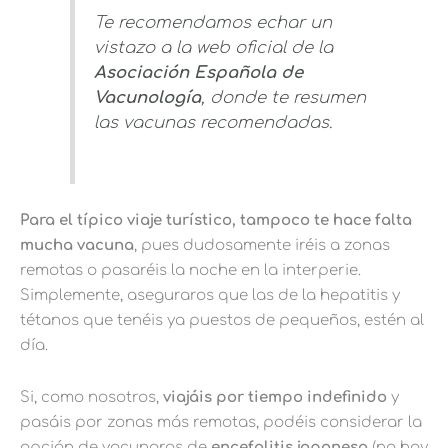
Te recomendamos echar un
vistazo a la web oficial de la
Asociación Española de
Vacunología
, donde te resumen
las vacunas recomendadas.
Para el típico viaje turístico, tampoco te hace falta
mucha vacuna
, pues dudosamente iréis a zonas
remotas o pasaréis la noche en la interperie.
Simplemente, aseguraros que las de la hepatitis y
tétanos que tenéis ya puestos de pequeños, estén al
día.
Si, como nosotros,
viajáis por tiempo indefinido
y
pasáis por zonas más remotas, podéis considerar la
opción de vacunaros de
encefalitis japonesa
(no hay