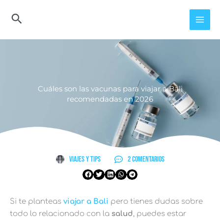
Ir
al
contenido
Cuáles son las vacunas para viajar a Bali
recomendadas en 2026
Viajes y Tips
2 comentarios
Si te planteas
viajar a Bali
pero tienes dudas sobre
todo lo relacionado con la
salud
, puedes estar