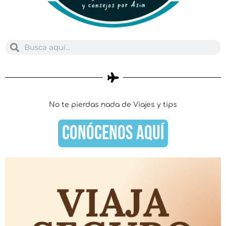
Buscar
Buscar
No te pierdas nada de Viajes y tips
CONÓCENOS AQUÍ