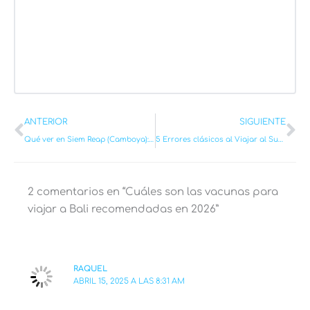
Ant
Si
ANTERIOR
SIGUIENTE
Qué ver en Siem Reap (Camboya): Guía y recomendaciones con mapa [2025]
5 Errores clásicos al Viajar al Sudeste Asiático
2 comentarios en “Cuáles son las vacunas para
viajar a Bali recomendadas en 2026”
RAQUEL
ABRIL 15, 2025 A LAS 8:31 AM