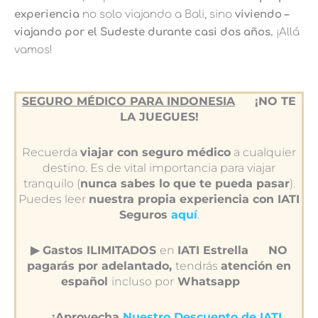
experiencia
no solo viajando a Bali, sino
viviendo –
viajando por el Sudeste durante casi dos años.
¡Allá
vamos!
SEGURO MÉDICO PARA INDONESIA
¡NO TE
LA JUEGUES!
Recuerda
viajar con seguro médico
a cualquier
destino. Es de vital importancia para viajar
tranquilo (
nunca sabes lo que te pueda pasar
).
Puedes leer
nuestra propia experiencia con IATI
Seguros
aquí
.
▶︎ Gastos ILIMITADOS
en
IATI Estrella
NO
pagarás por adelantado,
tendrás
atención en
español
incluso por
Whatsapp
¡Aprovecha
Nuestro Descuento de IATI