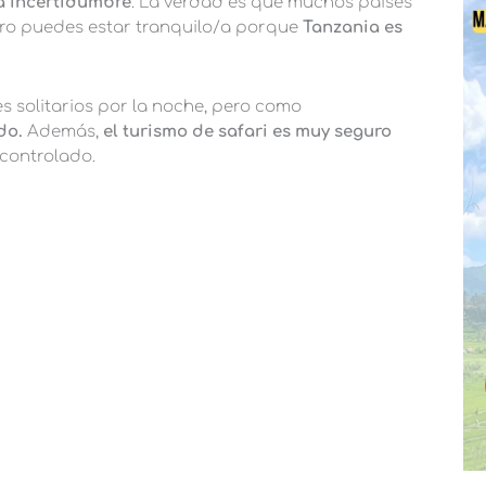
a incertidumbre
. La verdad es que muchos países
ro puedes estar tranquilo/a porque
Tanzania es
s solitarios por la noche, pero como
do.
Además,
el turismo de safari es muy seguro
 controlado.