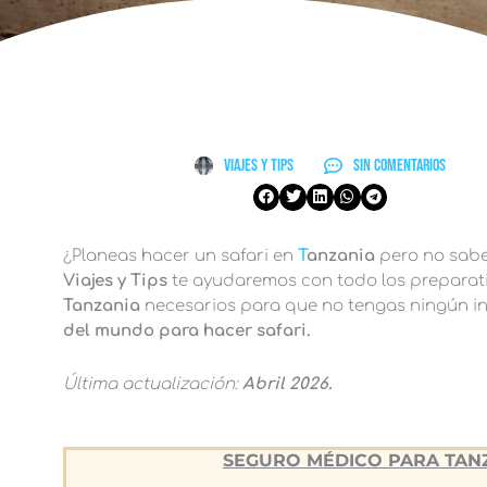
Viajes y Tips
Sin comentarios
¿Planeas hacer un safari en
T
anzania
pero no sabes
Viajes y Tips
te ayudaremos con todo los preparati
Tanzania
necesarios para que no tengas ningún in
del mundo para hacer safari.
Última actualización:
Abril
2026
.
SEGURO MÉDICO PARA TAN