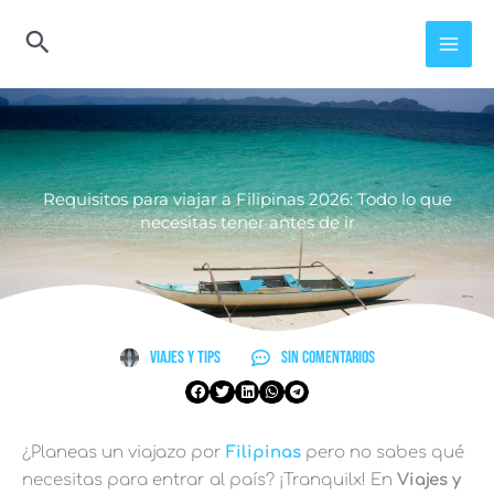
Ir
al
contenido
Requisitos para viajar a Filipinas 2026: Todo lo que
necesitas tener antes de ir
Viajes y Tips
Sin comentarios
¿Planeas un viajazo por
Filipinas
pero no sabes qué
necesitas para entrar al país? ¡Tranquilx! En
Viajes y