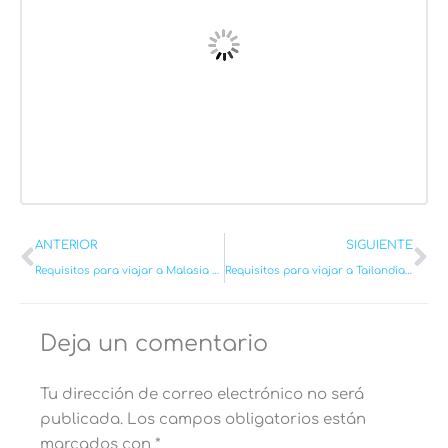
Ant
Si
ANTERIOR
SIGUIENTE
Requisitos para viajar a Malasia en 2026: Vacunas, Visado y más
Requisitos para viajar a Tailandia 2026: Todo lo necesario antes de ir
Deja un comentario
Tu dirección de correo electrónico no será
publicada.
Los campos obligatorios están
marcados con
*