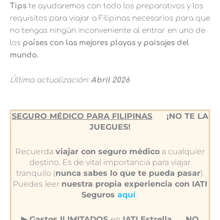
Tips
te ayudaremos con todo los preparativos y los
requisitos para viajar a Filipinas necesarios para que
no tengas ningún inconveniente al entrar en uno de
los
países con las mejores playas y paisajes del
mundo.
Última actualización:
Abril 2026
SEGURO MÉDICO PARA FILIPINAS
¡NO TE LA
JUEGUES!
Recuerda
viajar con seguro médico
a cualquier
destino. Es de vital importancia para viajar
tranquilo (
nunca sabes lo que te pueda pasar
).
Puedes leer
nuestra propia experiencia con IATI
Seguros
aquí
.
▶︎ Gastos ILIMITADOS
en
IATI Estrella
NO