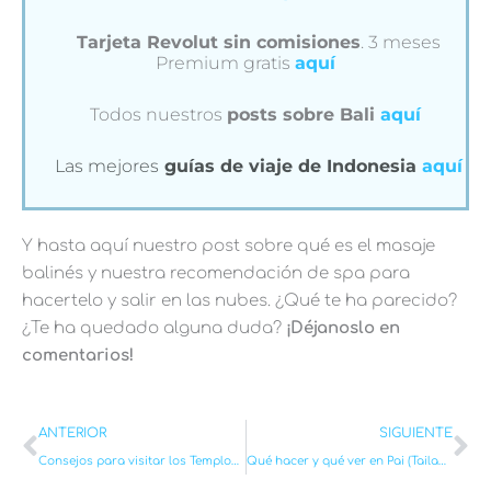
Tarjeta Revolut sin comisiones
. 3 meses
Premium gratis
aquí
Todos nuestros
posts sobre Bali
aquí
Las mejores
guías de viaje de Indonesia
aquí
Y hasta aquí nuestro post sobre qué es el masaje
balinés y nuestra recomendación de spa para
hacertelo y salir en las nubes. ¿Qué te ha parecido?
¿Te ha quedado alguna duda?
¡Déjanoslo en
comentarios!
Ant
Si
ANTERIOR
SIGUIENTE
Consejos para visitar los Templos de Bali sin Cagarla [2026]
Qué hacer y qué ver en Pai (Tailandia): Imprescindibles + Mapa