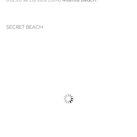
trocito se conoce como
Malibú Beach.
SECRET BEACH