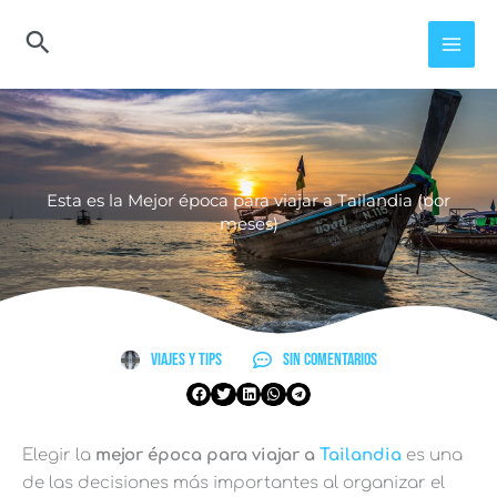
Ir
al
contenido
Esta es la Mejor época para viajar a Tailandia (por
meses)
Viajes y Tips
Sin comentarios
Elegir la
mejor época para viajar a
Tailandia
es una
de las decisiones más importantes al organizar el