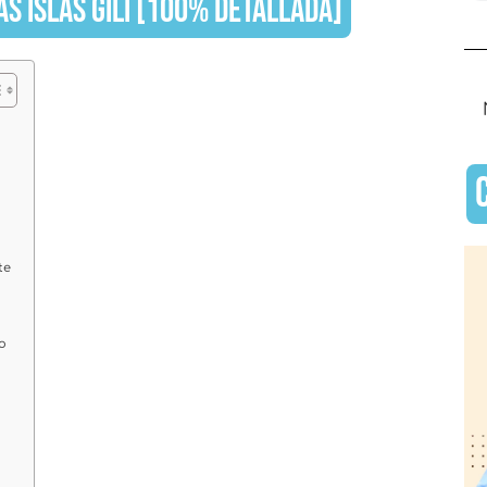
AS ISLAS GILI [100% DETALLADA]
te
o