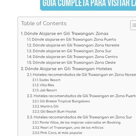
GUÍA COMPLETA PARA VISITAR L
Table of Contents
Dónde Alojarse en Gili Trawangan: Zonas
Dónde alojarse en Gili Trawangan: Zona Puerto
Dónde alojarse en Gili Trawangan: Zona Noreste
Dónde alojarse en Gili Trawangan: Zona Sur
Dónde alojarse en Gili Trawangan: Zona Centro
Dónde alojarse en Gili Trawangan: Zona Oeste
Dónde Alojarse en Gili Trawangan: Hoteles
Hoteles recomendados de Gili Trawangan en Zona Nores
Sadev Resort
Villa Rika
Jali Resort
Hoteles recomendados de Gili Trawangan en Zona Puert
Gili Breeze Tropical Bungalows
Mantra Gili
Gili Beach Bum Hostel
Hoteles recomendados de Gili Trawangan en Zona Sur
Ponte Villas, de las mejores valoradas en Booking
Pearl of Trawangan, uno de los míticos
Pink Coco, el más popular