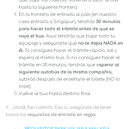
que bajar las maletas. Volverás a subir al bus
hasta la siguiente frontera.
En la frontera de entrada al país (en nuestro
caso entrada a Singapur), tendrás
30 minutos
para hacer todo el trámite antes de que se
vaya el bus.
Aquí tendrás que bajar todo tu
equipaje y asegurarte que
no te dejas NADA en
él.
Si consigues hacer el trámite rápido, sal y
espera al mismo bus. Si no consigues hacer el
trámite en 30 minutos, tendrás que e
sperar al
siguiente autobús de la misma compañía
,
subirás después de enseñarle el billete (NO lo
tires!).
Vuelve al bus hasta destino final.
Y… ¡
Voilà
! Pan comido. Eso sí, asegúrate de tener
todos los
requisitos de entrada en regla: