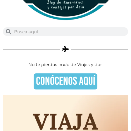
Buscar
Buscar
No te pierdas nada de Viajes y tips
CONÓCENOS AQUÍ