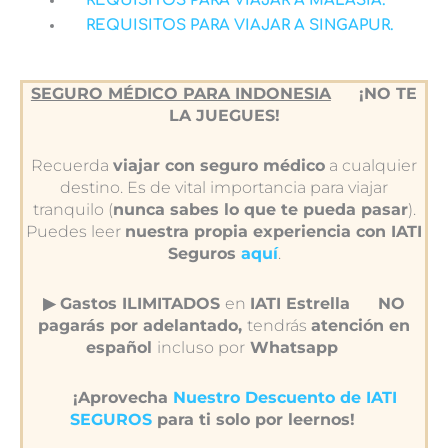
REQUISITOS PARA VIAJAR A MALASIA.
REQUISITOS PARA VIAJAR A SINGAPUR.
SEGURO MÉDICO PARA INDONESIA
¡NO TE
LA JUEGUES!
Recuerda
viajar con seguro médico
a cualquier
destino. Es de vital importancia para viajar
tranquilo (
nunca sabes lo que te pueda pasar
).
Puedes leer
nuestra propia experiencia con IATI
Seguros
aquí
.
▶︎ Gastos ILIMITADOS
en
IATI Estrella
NO
pagarás por adelantado,
tendrás
atención en
español
incluso por
Whatsapp
¡Aprovecha
Nuestro Descuento de IATI
SEGUROS
para ti solo por leernos!