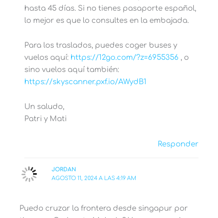
hasta 45 días. Si no tienes pasaporte español,
lo mejor es que lo consultes en la embajada.
Para los traslados, puedes coger buses y
vuelos aquí:
https://12go.com/?z=6955356
, o
sino vuelos aquí también:
https://skyscanner.pxf.io/AWydB1
Un saludo,
Patri y Mati
Responder
JORDAN
AGOSTO 11, 2024 A LAS 4:19 AM
Puedo cruzar la frontera desde singapur por