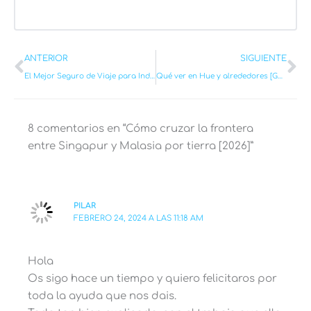
Ant
Si
ANTERIOR
SIGUIENTE
El Mejor Seguro de Viaje para Indonesia en 2026 [con 5% de Descuento Gratis]
Qué ver en Hue y alrededores [Guía con recomendaciones + Mapa] 2026
8 comentarios en “Cómo cruzar la frontera
entre Singapur y Malasia por tierra [2026]”
PILAR
FEBRERO 24, 2024 A LAS 11:18 AM
Hola
Os sigo hace un tiempo y quiero felicitaros por
toda la ayuda que nos dais.