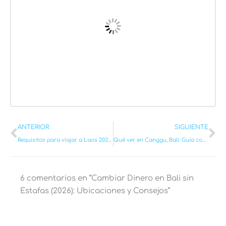
Ant
Si
ANTERIOR
SIGUIENTE
Requisitos para viajar a Laos 2026 – Info Actualizada (documentación + vacunas)
Qué ver en Canggu, Bali: Guía con Mapa y Recomendaciones [2025]
6 comentarios en “Cambiar Dinero en Bali sin
Estafas (2026): Ubicaciones y Consejos”