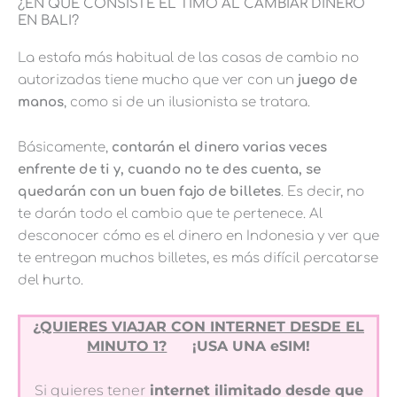
¿EN QUÉ CONSISTE EL TIMO AL CAMBIAR DINERO
EN BALI?
La estafa más habitual de las casas de cambio no
autorizadas tiene mucho que ver con un
juego de
manos
, como si de un ilusionista se tratara.
Básicamente,
contarán el dinero varias veces
enfrente de ti y, cuando no te des cuenta, se
quedarán con un buen fajo de billetes
. Es decir, no
te darán todo el cambio que te pertenece. Al
desconocer cómo es el dinero en Indonesia y ver que
te entregan muchos billetes, es más difícil percatarse
del hurto.
¿QUIERES VIAJAR CON INTERNET DESDE EL
MINUTO 1?
¡USA UNA eSIM!
Si quieres tener
internet ilimitado desde que