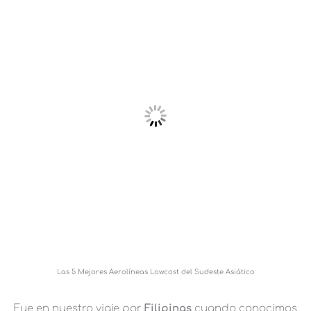
Las 5 Mejores Aerolíneas Lowcost del Sudeste Asiático
Fue en nuestro viaje por
Filipinas
cuando conocimos