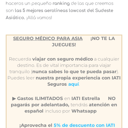
haceros un pequeño
ranking
de las que creemos
son
las 5 mejores aerolíneas lowcost del Sudeste
Asiático.
¡Allá vamos!
SEGURO MÉDICO PARA ASIA
¡NO TE LA
JUEGUES!
Recuerda
viajar con seguro médico
a cualquier
destino. Es de vital importancia para viajar
tranquilo (
nunca sabes lo que te pueda pasar
).
Puedes leer
nuestra propia experiencia con IATI
Seguros
aquí
.
▶︎ Gastos ILIMITADOS
en
IATI Estrella
NO
pagarás por adelantado,
tendrás
atención en
español
incluso por
Whatsapp
¡Aprovecha el
5% de descuento con IATI