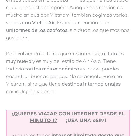
en sus vuelos en la cabeza
Y es que hemos usado
muuuucho esta compañía. Aunque nos movíamos
mucho en bus por Vietnam, también cogimos varios
vuelos con
Vietjet Air.
Especial mención a los
uniformes de las azafatas,
sin duda los que más nos
gustaron.
Pero volviendo al tema que nos interesa, l
a flota es
muy nueva
y es muy del estilo de Air Asia. Tiene
todavía
tarifas más económicas
si cabe, puedes
encontrar buenas gangas. No solamente vuela en
Vietnam, sino que tiene
destinos internacionales
como Japón y Corea.
¿QUIERES VIAJAR CON INTERNET DESDE EL
MINUTO 1?
¡USA UNA eSIM!
Si quieres tener
internet ilimitado desde que