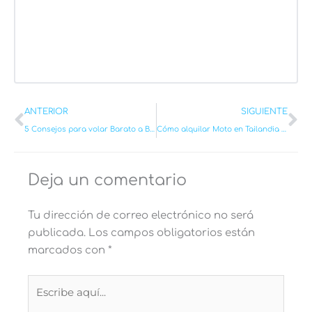
Ant
Si
ANTERIOR
SIGUIENTE
5 Consejos para volar Barato a Bali en 2026
Cómo alquilar Moto en Tailandia en 2026: Consejos y Precios
Deja un comentario
Tu dirección de correo electrónico no será
publicada.
Los campos obligatorios están
marcados con
*
Escribe
aquí...