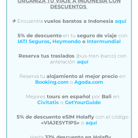
ORGANIZA TU VIAJE A INDONESIA CON
DESCUENTOS
✈︎
Encuentra
vuelos baratos a Indonesia
aquí
5% de descuento
en tu
seguro de viaje
con
IATI Seguros
,
Heymondo
o
Intermundial
Reserva tus traslados
(bus-tren-barco) con
antelación
aquí
Reserva tu
alojamiento al mejor precio
en
Booking.com
o
Agoda.com
Mejores
tours en español
por
Bali
en
Civitatis
o
GetYourGuide
5% de descuento eSIM Holafly
con el código
«VIAJESYTIPS»
o
aquí
Hasta
32% descuento en Holafly