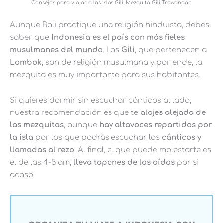
Consejos para viajar a las islas Gili: Mezquita Gili Trawangan
Aunque Bali practique una religión hinduista, debes
saber que
Indonesia es el país con más fieles
musulmanes del mundo
. Las
Gili
, que pertenecen a
Lombok
, son de religión musulmana y por ende, la
mezquita es muy importante para sus habitantes.
Si quieres dormir sin escuchar cánticos al lado,
nuestra recomendación es que te
alojes alejada de
las mezquitas
, aunque
hay altavoces repartidos por
la isla
por los que podrás escuchar los
cánticos y
llamadas al rezo
. Al final, el que puede molestarte es
el de las 4-5 am,
lleva tapones de los oídos
por si
acaso.