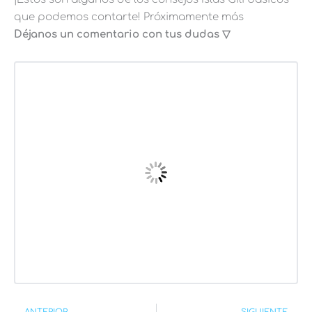
que podemos contarte! Próximamente más
Déjanos un comentario con tus dudas ▽
Ant
Si
ANTERIOR
SIGUIENTE