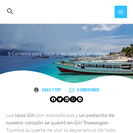
Ir
al
contenido
5 Consejos para viajar a las Islas Gili sin cagarla [2026]
Viajes y Tips
6 comentarios
Las
Islas Gili
son maravillosas y
un pedacito de
nuestro corazón se quedó en Gili Trawangan
.
Tuvimos la suerte de vivir la experiencia de “vida