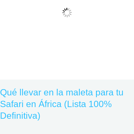
Safari
en
África
(Lista
100%
Definitiva)
Qué llevar en la maleta para tu
Safari en África (Lista 100%
Definitiva)