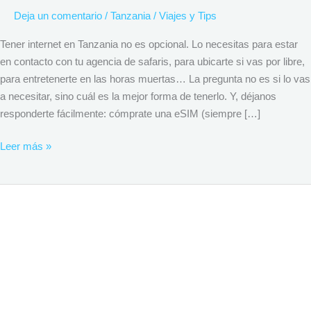
Deja un comentario
/
Tanzania
/
Viajes y Tips
Tener internet en Tanzania no es opcional. Lo necesitas para estar
en contacto con tu agencia de safaris, para ubicarte si vas por libre,
para entretenerte en las horas muertas… La pregunta no es si lo vas
a necesitar, sino cuál es la mejor forma de tenerlo. Y, déjanos
responderte fácilmente: cómprate una eSIM (siempre […]
Leer más »
Qué
llevar
en
la
maleta
para
tu