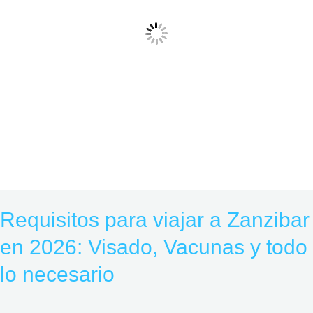
Visado,
Vacunas
y
todo
lo
necesario
Requisitos para viajar a Zanzibar
en 2026: Visado, Vacunas y todo
lo necesario