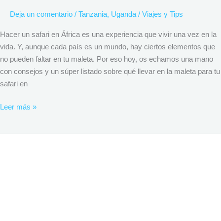
Deja un comentario
/
Tanzania
,
Uganda
/
Viajes y Tips
Hacer un safari en África es una experiencia que vivir una vez en la
vida. Y, aunque cada país es un mundo, hay ciertos elementos que
no pueden faltar en tu maleta. Por eso hoy, os echamos una mano
con consejos y un súper listado sobre qué llevar en la maleta para tu
safari en
Leer más »
Requisitos
para
viajar
a
Zanzibar
en
2026: